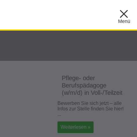
Menü
Pflege- oder
Berufspädagoge
(w/m/d) in Voll-/Teilzeit
Bewerben Sie sich jetzt – alle
Infos zur Stelle finden Sie hier!
...
Weiterlesen »