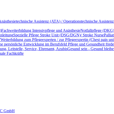
Anästhesietechnische Assistenz (ATA) / Operationstechnische Assisten
)
Fachweiterbildung Intensivpflege und Anästhesie
Notfallpflege (DKG
anleitung
Spezielle Pflege Stroke Unit (DSG/DGN)/ Stroke Nurse
Pallia
W
Weiterbildung zum Pflegeexperten / zur Pflegeexpertin (Chest pain u
e persönliche Entwicklung im Berufsfeld Pflege und Gesundheit förde
ung, Leitstelle, Service, Ehrenamt, Azubis
Gesund sein - Gesund bleibe
ale Fachkräfte
DSC GmbH