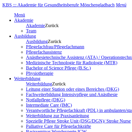
KBS ::: Akademie für Gesundheitsberufe Mönchengladbach
Menü
Menü
Akademie
Akademie
Zurück
Team
Ausbildung
Ausbildung
Zurück
Pflegefachfrau/Pflegefachmann
Pflegefachassistenz
Anästhesietechnische Assistenz (ATA) / Operationstechn
Medizinische Technologie für Radiologie (MTR)
Bachelor of Science Pflege (B.Sc.)
Physiotherapie
Weiterbildung
Weiterbildung
Zurück
Leitung einer Station oder eines Bereiches (DKG)
Fachweiterbildung Intensivpflege und Anästhesie
Notfallpflege (DKG)
Intermediate Care (IMC)
Verantwortliche Pflegefachkraft (PDL) in ambulanten/sta
Weiterbildung zur Praxisanleitung
Spezielle Pflege Stroke Unit (DSG/DGN)/ Stroke Nurse
Palliative Care für Pflegefachkräfte
Basisseminar Wundexperte ICW