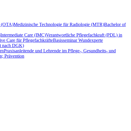
z (OTA)
Medizinische Technologie für Radiologie (MTR)
Bachelor of
)
Intermediate Care (IMC)
Verantwortliche Pflegefachkraft (PDL) in
tive Care für Pflegefachkräfte
Basisseminar Wundexperte
nit nach DGK)
rn
Praxisanleitende und Lehrende im Pflege-, Gesundheits- und
n; Prävention