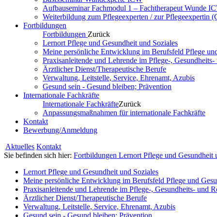
Aufbauseminar Fachmodul 1 – Fachtherapeut Wunde I
Weiterbildung zum Pflegeexperten / zur Pflegeexpertin 
Fortbildungen
Fortbildungen
Zurück
Lernort Pflege und Gesundheit und Soziales
Meine persönliche Entwicklung im Berufsfeld Pflege un
Praxisanleitende und Lehrende im Pflege-, Gesundheits
Ärztlicher Dienst/Therapeutische Berufe
Verwaltung, Leitstelle, Service, Ehrenamt, Azubis
Gesund sein - Gesund bleiben; Prävention
Internationale Fachkräfte
Internationale Fachkräfte
Zurück
Anpassungsmaßnahmen für internationale Fachkräfte
Kontakt
Bewerbung/Anmeldung
Aktuelles
Kontakt
Sie befinden sich hier:
Fortbildungen
Lernort Pflege und Gesundheit 
Lernort Pflege und Gesundheit und Soziales
Meine persönliche Entwicklung im Berufsfeld Pflege und Gesu
Praxisanleitende und Lehrende im Pflege-, Gesundheits- und 
Ärztlicher Dienst/Therapeutische Berufe
Verwaltung, Leitstelle, Service, Ehrenamt, Azubis
Gesund sein - Gesund bleiben; Prävention