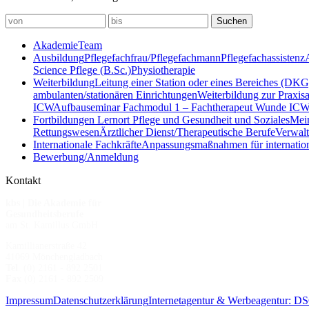
Akademie
Team
Ausbildung
Pflegefachfrau/Pflegefachmann
Pflegefachassistenz
Science Pflege (B.Sc.)
Physiotherapie
Weiterbildung
Leitung einer Station oder eines Bereiches (DKG
ambulanten/stationären Einrichtungen
Weiterbildung zur Praxis
ICW
Aufbauseminar Fachmodul 1 – Fachtherapeut Wunde IC
Fortbildungen
Lernort Pflege und Gesundheit und Soziales
Mein
Rettungswesen
Ärztlicher Dienst/Therapeutische Berufe
Verwalt
Internationale Fachkräfte
Anpassungsmaßnahmen für internation
Bewerbung/Anmeldung
Kontakt
kbs | Die Akademie für
Gesundheitsberufe
am St. Kamillus GmbH
Kamillianerstraße 42
41069 Mönchengladbach
Tel
. (0) 2161 - 892 2501
Fax
(0) 2161 - 892 2509
Impressum
Datenschutzerklärung
Internetagentur & Werbeagentur: 