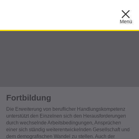
Menü
Fortbildung
Die Erweiterung von beruflicher Handlungskompetenz
unterstützt den Einzelnen sich den Herausforderungen
durch wechselnde Arbeitsbedingungen, Ansprüchen
einer sich ständig weiterentwickelnden Gesellschaft und
dem demografischen Wandel zu stellen. Auch der